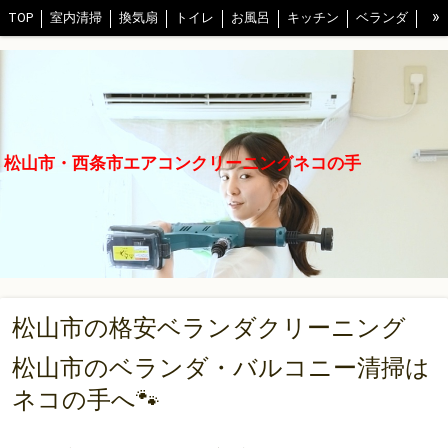
»
TOP
室内清掃
換気扇
トイレ
お風呂
キッチン
ベランダ
割引情報など
口コミ
写真
予約
スタッフ紹介
FAQ
エアコン清掃方法
沖縄店
沖縄店(室内掃除)
石垣島店
東京店
江戸川店
練馬店
千葉店
埼玉店
会社概要
松山市・西条市エアコンクリーニングネコの手
プライバシーポリシー
松山市の格安ベランダクリーニング
松山市のベランダ・バルコニー清掃は
ネコの手へ🐾